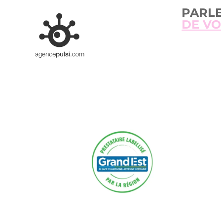
PARL
DE VO