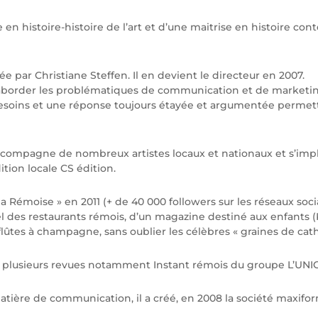
e en histoire-histoire de l’art et d’une maitrise en histoire c
ée par Christiane Steffen. Il en devient le directeur en 2007.
d’aborder les problématiques de communication et de marketi
s besoins et une réponse toujours étayée et argumentée permett
accompagne de nombreux artistes locaux et nationaux et s’impl
ion locale CS édition.
la Rémoise » en 2011 (+ de 40 000 followers sur les réseaux soc
l des restaurants rémois, d’un magazine destiné aux enfants (
 flûtes à champagne, sans oublier les célèbres « graines de cathé
à plusieurs revues notamment Instant rémois du groupe L’UNIO
matière de communication, il a créé, en 2008 la société maxifo