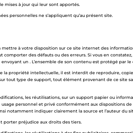
 mises à jour qui leur sont apportés.
nées personnelles ne s’appliquent qu’au présent site.
 mettre à votre disposition sur ce site internet des informati
 peut comporter des défauts ou des erreurs. Si vous en constatez
n envoyant un . L’ensemble de son contenu est protégé par le dr
la propriété intellectuelle, il est interdit de reproduire, copi
r tout type de support, tout élément provenant de ce site sans
difications, les réutilisations, sur un support papier ou inform
 usage personnel et privé conformément aux dispositions de l’
insi notamment indiquer clairement la source et l’auteur du s
 porter préjudice aux droits des tiers.
ifications, les réutilisations à des fins publicitaires, commerc