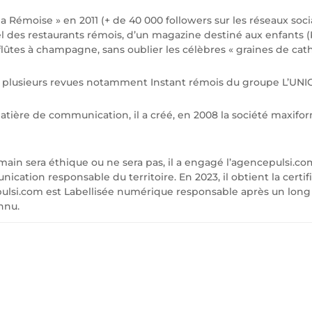
la Rémoise » en 2011 (+ de 40 000 followers sur les réseaux soc
l des restaurants rémois, d’un magazine destiné aux enfants (
 flûtes à champagne, sans oublier les célèbres « graines de cathé
à plusieurs revues notamment Instant rémois du groupe L’UNIO
matière de communication, il a créé, en 2008 la société maxifo
in sera éthique ou ne sera pas, il a engagé l’agencepulsi.
tion responsable du territoire. En 2023, il obtient la certif
lsi.com est Labellisée numérique responsable après un long
nnu.
ONTACTEZ-NO