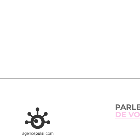
C
PARL
DE VO