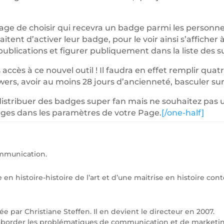
 page de choisir qui recevra un badge parmi les personn
haitent d’activer leur badge, pour le voir ainsi s’affiche
publications et figurer publiquement dans la liste des s
ccès à ce nouvel outil ! Il faudra en effet remplir quatr
owers, avoir au moins 28 jours d’ancienneté, basculer su
 distribuer des badges super fan mais ne souhaitez pas uti
adges dans les paramètres de votre Page.
[/one-half]
ommunication.
e en histoire-histoire de l’art et d’une maitrise en histoire c
ée par Christiane Steffen. Il en devient le directeur en 2007.
d’aborder les problématiques de communication et de marketi