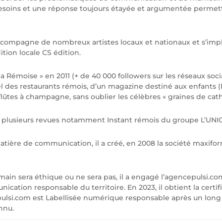
s besoins et une réponse toujours étayée et argumentée permett
accompagne de nombreux artistes locaux et nationaux et s’impl
ion locale CS édition.
la Rémoise » en 2011 (+ de 40 000 followers sur les réseaux soc
l des restaurants rémois, d’un magazine destiné aux enfants (
 flûtes à champagne, sans oublier les célèbres « graines de cathé
à plusieurs revues notamment Instant rémois du groupe L’UNIO
matière de communication, il a créé, en 2008 la société maxifo
in sera éthique ou ne sera pas, il a engagé l’agencepulsi.
tion responsable du territoire. En 2023, il obtient la certif
lsi.com est Labellisée numérique responsable après un long
nnu.