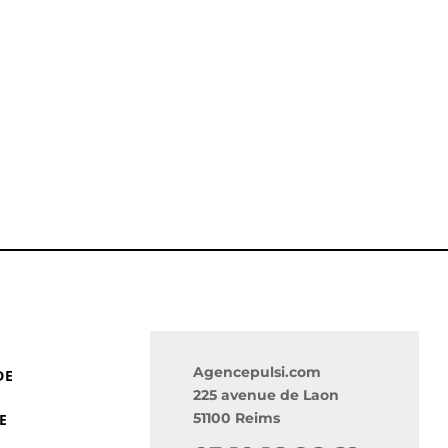
US
Agencepulsi.com
DE
225 avenue de Laon
51100 Reims
E