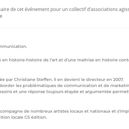
rsaire de cet événement pour un collectif d’associations agis
ie
ommunication.
e en histoire-histoire de l’art et d’une maitrise en histoire c
ée par Christiane Steffen. Il en devient le directeur en 2007.
d’aborder les problématiques de communication et de marketi
s besoins et une réponse toujours étayée et argumentée permett
accompagne de nombreux artistes locaux et nationaux et s’impl
ion locale CS édition.