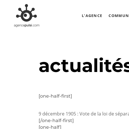
L’AGENCE
COMMUNI
actualité
[one-half-first]
9 décembre 1905 : Vote de la loi de séparati
[/one-half-first]
[one-half]