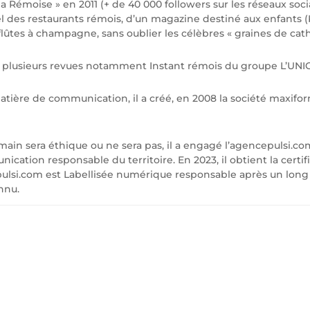
la Rémoise » en 2011 (+ de 40 000 followers sur les réseaux soc
l des restaurants rémois, d’un magazine destiné aux enfants (
 flûtes à champagne, sans oublier les célèbres « graines de cathé
à plusieurs revues notamment Instant rémois du groupe L’UNIO
matière de communication, il a créé, en 2008 la société maxifo
in sera éthique ou ne sera pas, il a engagé l’agencepulsi.
tion responsable du territoire. En 2023, il obtient la certif
lsi.com est Labellisée numérique responsable après un long
nnu.
ONTACTEZ-NO