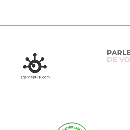
PARL
DE VO