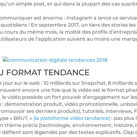
s qu’un simple post, et qui dans la plupart des cas suscit
communiquer est énorme : Instagram a lancé ce service 
rs quotidiens ! En septembre 2017, un tiers des stories l
: au cours du même mois, la moitié des profils d’entrepr
tilisateurs de l’application suivent au moins une marq
AU FORMAT TENDANCE
 jour sur le web : 10 milliards sur Snapchat, 8 milliard
prouvent encore une fois que la vidéo est le format phare
et, la vidéo possède un fort pouvoir d’engagement sur le
 : démonstration produit, vidéo promotionnelle, unbox
mouvoir ses derniers produits), tutoriels, interviews, F
type « BRUT. »
(la plateforme vidéo tendance)
: pas plus
un thème précis (technologie, environnement, histoire, i
éfilent sont légendés par des textes explicatifs. Clap d