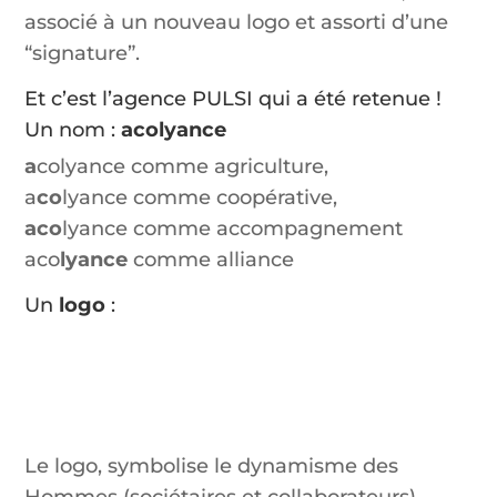
associé à un nouveau logo et assorti d’une
“signature”.
Et c’est l’agence PULSI qui a été retenue !
Un nom :
acolyance
a
colyance comme agriculture,
a
co
lyance comme coopérative,
aco
lyance comme accompagnement
aco
lyance
comme alliance
Un
logo
:
Le logo, symbolise le dynamisme des